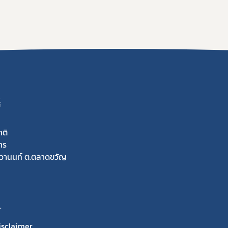
E
ติ
าร
วานนท์ ต.ตลาดขวัญ
.
isclaimer